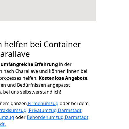
 helfen bei Container
arallave
r
umfangreiche Erfahrung
in der
nach Charallave und können Ihnen bei
prozesses helfen.
K
ostenlose Angebote
,
ben und Bedürfnissen angepasst
 bei uns selbstverständlich!
einem ganzen
Firmenumzug
oder bei dem
Praxisumzug
,
Privatumzug Darmstadt
,
numzug
oder
Behördenumzug Darmstadt
dt.