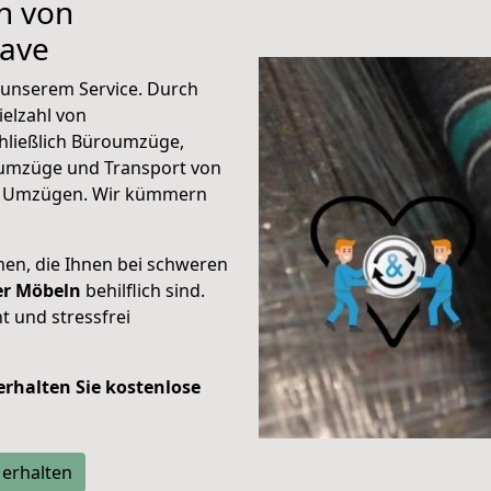
n von
lave
unserem Service. Durch
elzahl von
hließlich Büroumzüge,
umzüge und Transport von
n Umzügen. Wir kümmern
men, die Ihnen bei schweren
der Möbeln
behilflich sind.
t und stressfrei
 erhalten Sie kostenlose
 erhalten