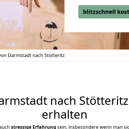
blitzschnell ko
on Darmstadt nach Stötteritz
mstadt nach Stötteritz
erhalten
 auch
stressige
Erfahrung
sein, insbesondere wenn man si