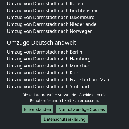
Umzug von Darmstadt nach Italien
Umzug von Darmstadt nach Liechtenstein
Umzug von Darmstadt nach Luxemburg
Umzug von Darmstadt nach Niederlande
Umzug von Darmstadt nach Norwegen
Umzüge-Deutschlandweit
Umzug von Darmstadt nach Berlin
Umzug von Darmstadt nach Hamburg
Umzug von Darmstadt nach München
Umzug von Darmstadt nach Köln
Umzug von Darmstadt nach Frankfurt am Main
Umzug von Darmstadt nach Stuttgart
Umzug von Darmstadt nach Düsseldorf
Diese Internetseite verwendet Cookies um die
Umzug von Darmstadt nach Leipzig
Benutzerfreundlichkeit zu verbessern.
Umzug von Darmstadt nach Dortmund
Einverstanden
Nur notwendige Cookies
Umzug von Darmstadt nach Essen
Datenschutzerklärung
Umzug von Darmstadt nach Bremen
Umzug von Darmstadt nach Dresden