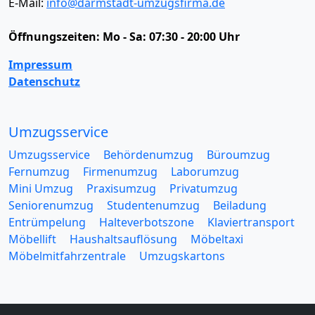
E-Mail:
info@darmstadt-umzugsfirma.de
Öffnungszeiten:
Mo - Sa: 07:30 - 20:00 Uhr
Impressum
Datenschutz
Umzugsservice
Umzugsservice
Behördenumzug
Büroumzug
Fernumzug
Firmenumzug
Laborumzug
Mini Umzug
Praxisumzug
Privatumzug
Seniorenumzug
Studentenumzug
Beiladung
Entrümpelung
Halteverbotszone
Klaviertransport
Möbellift
Haushaltsauflösung
Möbeltaxi
Möbelmitfahrzentrale
Umzugskartons