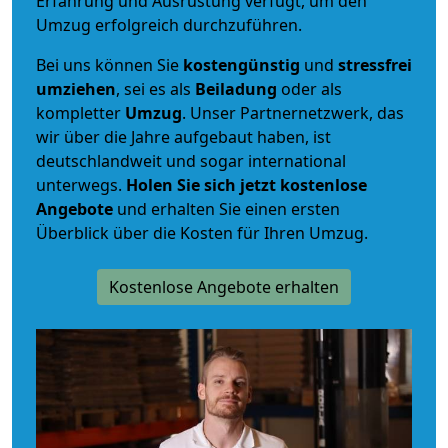
Erfahrung und Ausrüstung verfügt, um den
Umzug erfolgreich durchzuführen.
Bei uns können Sie
kostengünstig
und
stressfrei
umziehen
, sei es als
Beiladung
oder als
kompletter
Umzug
. Unser Partnernetzwerk, das
wir über die Jahre aufgebaut haben, ist
deutschlandweit und sogar international
unterwegs.
Holen Sie sich jetzt kostenlose
Angebote
und erhalten Sie einen ersten
Überblick über die Kosten für Ihren Umzug.
Kostenlose Angebote erhalten