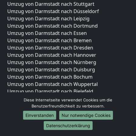
Umzug von Darmstadt nach Stuttgart
Umzug von Darmstadt nach Düsseldorf
Umzug von Darmstadt nach Leipzig
Umzug von Darmstadt nach Dortmund
Umzug von Darmstadt nach Essen
Umzug von Darmstadt nach Bremen
Umzug von Darmstadt nach Dresden
Umzug von Darmstadt nach Hannover
Umzug von Darmstadt nach Nürnberg
Umzug von Darmstadt nach Duisburg
Umzug von Darmstadt nach Bochum
Umzug von Darmstadt nach Wuppertal
Umzug von Darmstadt nach Bielefeld
Umzug von Darmstadt nach Bonn
Diese Internetseite verwendet Cookies um die
Umzug von Darmstadt nach Münster
Benutzerfreundlichkeit zu verbessern.
Einverstanden
Nur notwendige Cookies
Internationale-Umzüge
Datenschutzerklärung
Umzug von Darmstadt nach Brasilien
Umzug von Darmstadt nach Brasilien