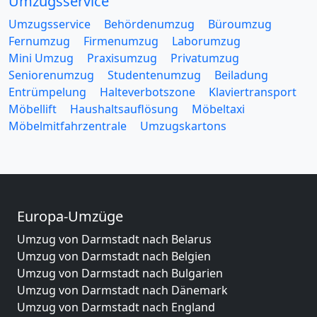
Umzugsservice
Umzugsservice
Behördenumzug
Büroumzug
Fernumzug
Firmenumzug
Laborumzug
Mini Umzug
Praxisumzug
Privatumzug
Seniorenumzug
Studentenumzug
Beiladung
Entrümpelung
Halteverbotszone
Klaviertransport
Möbellift
Haushaltsauflösung
Möbeltaxi
Möbelmitfahrzentrale
Umzugskartons
Europa-Umzüge
Umzug von Darmstadt nach Belarus
Umzug von Darmstadt nach Belgien
Umzug von Darmstadt nach Bulgarien
Umzug von Darmstadt nach Dänemark
Umzug von Darmstadt nach England