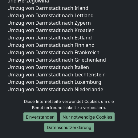
und Herzegowina
Umzug von Darmstadt nach Irland
Umzug von Darmstadt nach Lettland
Umzug von Darmstadt nach Zypern
Umzug von Darmstadt nach Kroatien
Umzug von Darmstadt nach Estland
Umzug von Darmstadt nach Finnland
Umzug von Darmstadt nach Frankreich
Umzug von Darmstadt nach Griechenland
Umzug von Darmstadt nach Italien
Umzug von Darmstadt nach Liechtenstein
Umzug von Darmstadt nach Luxemburg
Umzug von Darmstadt nach Niederlande
Umzug von Darmstadt nach Norwegen
Diese Internetseite verwendet Cookies um die
Umzüge-Deutschlandweit
Benutzerfreundlichkeit zu verbessern.
Einverstanden
Nur notwendige Cookies
Umzug von Darmstadt nach Berlin
Umzug von Darmstadt nach Hamburg
Datenschutzerklärung
Umzug von Darmstadt nach München