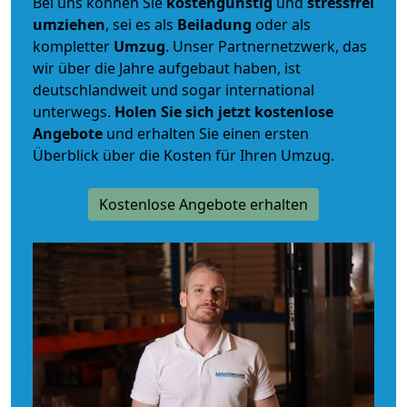
Bei uns können Sie
kostengünstig
und
stressfrei
umziehen
, sei es als
Beiladung
oder als
kompletter
Umzug
. Unser Partnernetzwerk, das
wir über die Jahre aufgebaut haben, ist
deutschlandweit und sogar international
unterwegs.
Holen Sie sich jetzt kostenlose
Angebote
und erhalten Sie einen ersten
Überblick über die Kosten für Ihren Umzug.
Kostenlose Angebote erhalten