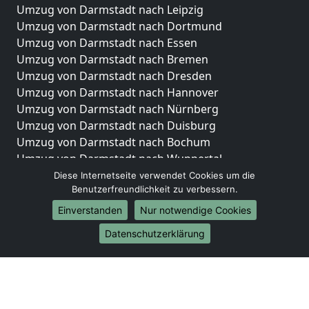
Umzug von Darmstadt nach Leipzig
Umzug von Darmstadt nach Dortmund
Umzug von Darmstadt nach Essen
Umzug von Darmstadt nach Bremen
Umzug von Darmstadt nach Dresden
Umzug von Darmstadt nach Hannover
Umzug von Darmstadt nach Nürnberg
Umzug von Darmstadt nach Duisburg
Umzug von Darmstadt nach Bochum
Umzug von Darmstadt nach Wuppertal
Umzug von Darmstadt nach Bielefeld
Diese Internetseite verwendet Cookies um die
Benutzerfreundlichkeit zu verbessern.
Umzug von Darmstadt nach Bonn
Umzug von Darmstadt nach Münster
Einverstanden
Nur notwendige Cookies
Internationale-Umzüge
Datenschutzerklärung
Umzug von Darmstadt nach Brasilien
Umzug von Darmstadt nach Brasilien
Umzug von Darmstadt nach Brunei Darussalam
Umzug von Darmstadt nach Brunei Darussalam