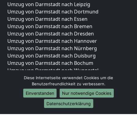
Umzug von Darmstadt nach Leipzig
Umzug von Darmstadt nach Dortmund
Umzug von Darmstadt nach Essen
Umzug von Darmstadt nach Bremen
Umzug von Darmstadt nach Dresden
Umzug von Darmstadt nach Hannover
Umzug von Darmstadt nach Nürnberg
Umzug von Darmstadt nach Duisburg
Umzug von Darmstadt nach Bochum
Umzug von Darmstadt nach Wuppertal
Umzug von Darmstadt nach Bielefeld
Diese Internetseite verwendet Cookies um die
Benutzerfreundlichkeit zu verbessern.
Umzug von Darmstadt nach Bonn
Umzug von Darmstadt nach Münster
Einverstanden
Nur notwendige Cookies
Internationale-Umzüge
Datenschutzerklärung
Umzug von Darmstadt nach Brasilien
Umzug von Darmstadt nach Brasilien
Umzug von Darmstadt nach Brunei Darussalam
Umzug von Darmstadt nach Brunei Darussalam