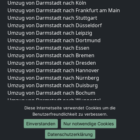
Umzug von Darmstadt nach Köln
Umzug von Darmstadt nach Frankfurt am Main
Umzug von Darmstadt nach Stuttgart
Umzug von Darmstadt nach Düsseldorf
Umzug von Darmstadt nach Leipzig
Umzug von Darmstadt nach Dortmund
Umzug von Darmstadt nach Essen
Umzug von Darmstadt nach Bremen
Umzug von Darmstadt nach Dresden
Umzug von Darmstadt nach Hannover
Umzug von Darmstadt nach Nürnberg
Umzug von Darmstadt nach Duisburg
Umzug von Darmstadt nach Bochum
Umzug von Darmstadt nach Wuppertal
Umzug von Darmstadt nach Bielefeld
Diese Internetseite verwendet Cookies um die
Benutzerfreundlichkeit zu verbessern.
Umzug von Darmstadt nach Bonn
Umzug von Darmstadt nach Münster
Einverstanden
Nur notwendige Cookies
Internationale-Umzüge
Datenschutzerklärung