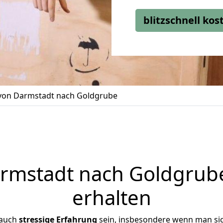
blitzschnell ko
on Darmstadt nach Goldgrube
mstadt nach Goldgrube
erhalten
 auch
stressige
Erfahrung
sein, insbesondere wenn man si