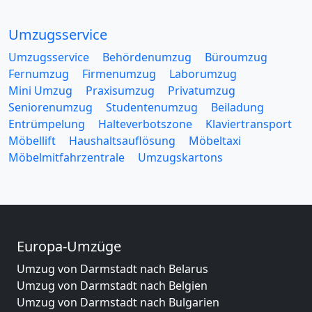
Umzugsservice
Umzugsservice
Behördenumzug
Büroumzug
Fernumzug
Firmenumzug
Laborumzug
Mini Umzug
Praxisumzug
Privatumzug
Seniorenumzug
Studentenumzug
Beiladung
Entrümpelung
Halteverbotszone
Klaviertransport
Möbellift
Haushaltsauflösung
Möbeltaxi
Möbelmitfahrzentrale
Umzugskartons
Europa-Umzüge
Umzug von Darmstadt nach Belarus
Umzug von Darmstadt nach Belgien
Umzug von Darmstadt nach Bulgarien