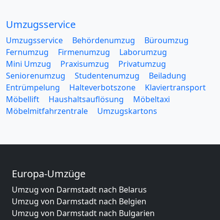
Umzugsservice
Umzugsservice
Behördenumzug
Büroumzug
Fernumzug
Firmenumzug
Laborumzug
Mini Umzug
Praxisumzug
Privatumzug
Seniorenumzug
Studentenumzug
Beiladung
Entrümpelung
Halteverbotszone
Klaviertransport
Möbellift
Haushaltsauflösung
Möbeltaxi
Möbelmitfahrzentrale
Umzugskartons
Europa-Umzüge
Umzug von Darmstadt nach Belarus
Umzug von Darmstadt nach Belgien
Umzug von Darmstadt nach Bulgarien