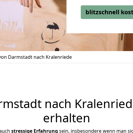
blitzschnell ko
on Darmstadt nach Kralenriede
stadt nach Kralenried
erhalten
 auch
stressige
Erfahrung
sein, insbesondere wenn man si