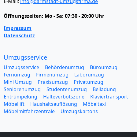
E-Mail:
info@darmstadt-umzugsfirma.de
Öffnungszeiten:
Mo - Sa: 07:30 - 20:00 Uhr
Impressum
Datenschutz
Umzugsservice
Umzugsservice
Behördenumzug
Büroumzug
Fernumzug
Firmenumzug
Laborumzug
Mini Umzug
Praxisumzug
Privatumzug
Seniorenumzug
Studentenumzug
Beiladung
Entrümpelung
Halteverbotszone
Klaviertransport
Möbellift
Haushaltsauflösung
Möbeltaxi
Möbelmitfahrzentrale
Umzugskartons