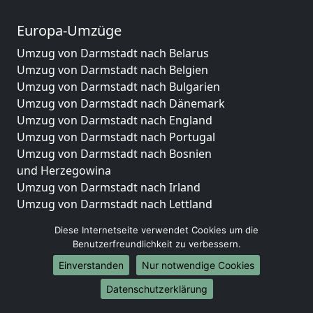
Europa-Umzüge
Umzug von Darmstadt nach Belarus
Umzug von Darmstadt nach Belgien
Umzug von Darmstadt nach Bulgarien
Umzug von Darmstadt nach Dänemark
Umzug von Darmstadt nach England
Umzug von Darmstadt nach Portugal
Umzug von Darmstadt nach Bosnien
und Herzegowina
Umzug von Darmstadt nach Irland
Umzug von Darmstadt nach Lettland
Umzug von Darmstadt nach Zypern
Diese Internetseite verwendet Cookies um die
Umzug von Darmstadt nach Kroatien
Benutzerfreundlichkeit zu verbessern.
Umzug von Darmstadt nach Estland
Einverstanden
Nur notwendige Cookies
Umzug von Darmstadt nach Finnland
Umzug von Darmstadt nach Frankreich
Datenschutzerklärung
Umzug von Darmstadt nach Griechenland