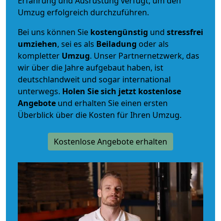
Erfahrung und Ausrüstung verfügt, um den
Umzug erfolgreich durchzuführen.
Bei uns können Sie
kostengünstig
und
stressfrei
umziehen
, sei es als
Beiladung
oder als
kompletter
Umzug
. Unser Partnernetzwerk, das
wir über die Jahre aufgebaut haben, ist
deutschlandweit und sogar international
unterwegs.
Holen Sie sich jetzt kostenlose
Angebote
und erhalten Sie einen ersten
Überblick über die Kosten für Ihren Umzug.
Kostenlose Angebote erhalten