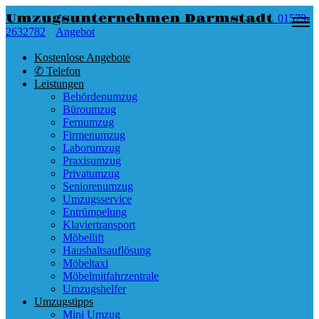
Umzugsunternehmen Darmstadt
01579-
2632782
Angebot
Kostenlose Angebote
✆ Telefon
Leistungen
Behördenumzug
Büroumzug
Fernumzug
Firmenumzug
Laborumzug
Praxisumzug
Privatumzug
Seniorenumzug
Umzugsservice
Entrümpelung
Klaviertransport
Möbellift
Haushaltsauflösung
Möbeltaxi
Möbelmitfahrzentrale
Umzugshelfer
Umzugstipps
Mini Umzug