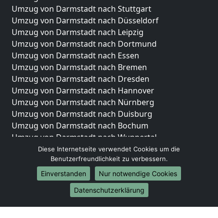
Umzug von Darmstadt nach Stuttgart
Umzug von Darmstadt nach Düsseldorf
Umzug von Darmstadt nach Leipzig
Umzug von Darmstadt nach Dortmund
Umzug von Darmstadt nach Essen
Umzug von Darmstadt nach Bremen
Umzug von Darmstadt nach Dresden
Umzug von Darmstadt nach Hannover
Umzug von Darmstadt nach Nürnberg
Umzug von Darmstadt nach Duisburg
Umzug von Darmstadt nach Bochum
Umzug von Darmstadt nach Wuppertal
Umzug von Darmstadt nach Bielefeld
Diese Internetseite verwendet Cookies um die
Benutzerfreundlichkeit zu verbessern.
Umzug von Darmstadt nach Bonn
Umzug von Darmstadt nach Münster
Einverstanden
Nur notwendige Cookies
Internationale-Umzüge
Datenschutzerklärung
Umzug von Darmstadt nach Brasilien