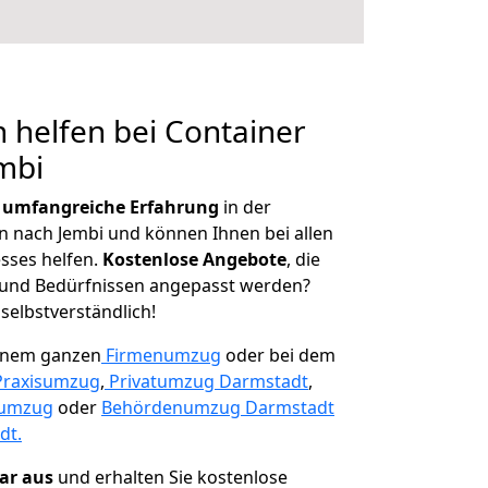
 helfen bei Container
mbi
r
umfangreiche Erfahrung
in der
nach Jembi und können Ihnen bei allen
sses helfen.
K
ostenlose Angebote
, die
und Bedürfnissen angepasst werden?
 selbstverständlich!
einem ganzen
Firmenumzug
oder bei dem
Praxisumzug
,
Privatumzug Darmstadt
,
numzug
oder
Behördenumzug Darmstadt
dt.
lar aus
und erhalten Sie kostenlose