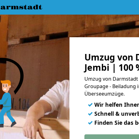
armstadt
Umzug von 
Jembi | 100
Umzug von Darmstadt n
Groupage - Beiladung i
Überseeumzüge.
✓
Wir helfen Ihne
✓
Schnell & unverb
✓
Finden Sie das 