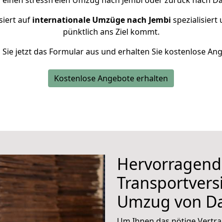
r einen stressfreien Umzug nach Jembi oder zurück nach Da
siert auf
internationale Umzüge nach Jembi
spezialisiert
pünktlich ans Ziel kommt.
n Sie jetzt das Formular aus und erhalten Sie kostenlose An
Kostenlose Angebote erhalten
Hervorragend
Transportvers
Umzug von D
Um Ihnen das nötige Vertra