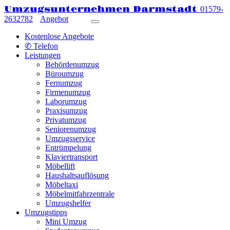
Umzugsunternehmen Darmstadt
01579-
2632782
Angebot
Kostenlose Angebote
✆ Telefon
Leistungen
Behördenumzug
Büroumzug
Fernumzug
Firmenumzug
Laborumzug
Praxisumzug
Privatumzug
Seniorenumzug
Umzugsservice
Entrümpelung
Klaviertransport
Möbellift
Haushaltsauflösung
Möbeltaxi
Möbelmitfahrzentrale
Umzugshelfer
Umzugstipps
Mini Umzug