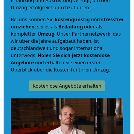
Erfahrung und Ausrüstung verfügt, um den
Umzug erfolgreich durchzuführen.
Bei uns können Sie
kostengünstig
und
stressfrei
umziehen
, sei es als
Beiladung
oder als
kompletter
Umzug
. Unser Partnernetzwerk, das
wir über die Jahre aufgebaut haben, ist
deutschlandweit und sogar international
unterwegs.
Holen Sie sich jetzt kostenlose
Angebote
und erhalten Sie einen ersten
Überblick über die Kosten für Ihren Umzug.
Kostenlose Angebote erhalten