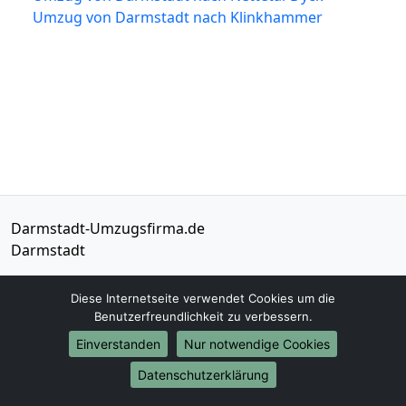
Umzug von Darmstadt nach Klinkhammer
Darmstadt-Umzugsfirma.de
Darmstadt
Tel.:
01579-2632782
Diese Internetseite verwendet Cookies um die
E-Mail:
info@darmstadt-umzugsfirma.de
Benutzerfreundlichkeit zu verbessern.
Einverstanden
Nur notwendige Cookies
Öffnungszeiten:
Mo - Sa: 07:30 - 20:00 Uhr
Datenschutzerklärung
Impressum