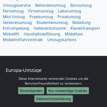
Umzugsservice
Behördenumzug
Büroumzug
Fernumzug
Firmenumzug
Laborumzug
Mini Umzug
Praxisumzug
Privatumzug
Seniorenumzug
Studentenumzug
Beiladung
Entrümpelung
Halteverbotszone
Klaviertransport
Möbellift
Haushaltsauflösung
Möbeltaxi
Möbelmitfahrzentrale
Umzugskartons
Europa-Umzüge
Umzug von Darmstadt nach Belarus
Diese Internetseite verwendet Cookies um die
Umzug von Darmstadt nach Belgien
Benutzerfreundlichkeit zu verbessern.
Umzug von Darmstadt nach Bulgarien
Einverstanden
Nur notwendige Cookies
Umzug von Darmstadt nach Dänemark
Datenschutzerklärung
Umzug von Darmstadt nach England
Umzug von Darmstadt nach Portugal