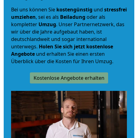
Bei uns können Sie
kostengünstig
und
stressfrei
umziehen
, sei es als
Beiladung
oder als
kompletter
Umzug
. Unser Partnernetzwerk, das
wir über die Jahre aufgebaut haben, ist
deutschlandweit und sogar international
unterwegs.
Holen Sie sich jetzt kostenlose
Angebote
und erhalten Sie einen ersten
Überblick über die Kosten für Ihren Umzug.
Kostenlose Angebote erhalten