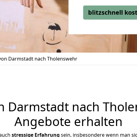
blitzschnell ko
on Darmstadt nach Tholenswehr
 Darmstadt nach Tholen
Angebote erhalten
 auch
stressige
Erfahrung
sein, insbesondere wenn man si