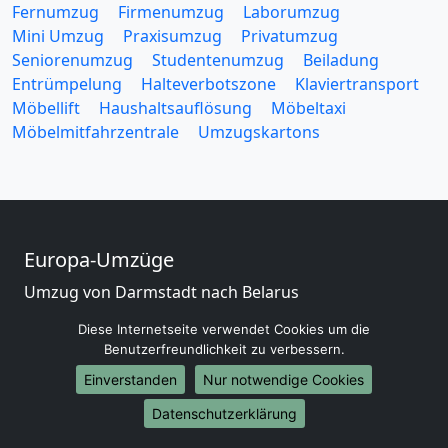
Fernumzug
Firmenumzug
Laborumzug
Mini Umzug
Praxisumzug
Privatumzug
Seniorenumzug
Studentenumzug
Beiladung
Entrümpelung
Halteverbotszone
Klaviertransport
Möbellift
Haushaltsauflösung
Möbeltaxi
Möbelmitfahrzentrale
Umzugskartons
Europa-Umzüge
Umzug von Darmstadt nach Belarus
Umzug von Darmstadt nach Belgien
Diese Internetseite verwendet Cookies um die
Umzug von Darmstadt nach Bulgarien
Benutzerfreundlichkeit zu verbessern.
Umzug von Darmstadt nach Dänemark
Einverstanden
Nur notwendige Cookies
Umzug von Darmstadt nach England
Umzug von Darmstadt nach Portugal
Datenschutzerklärung
Umzug von Darmstadt nach Bosnien