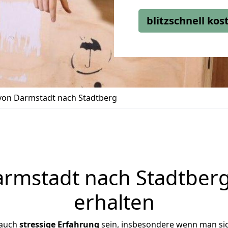
blitzschnell ko
on Darmstadt nach Stadtberg
mstadt nach Stadtberg
erhalten
 auch
stressige
Erfahrung
sein, insbesondere wenn man si