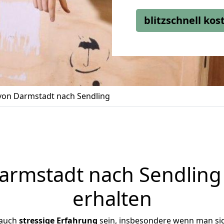
blitzschnell ko
on Darmstadt nach Sendling
rmstadt nach Sendling 
erhalten
 auch
stressige
Erfahrung
sein, insbesondere wenn man si