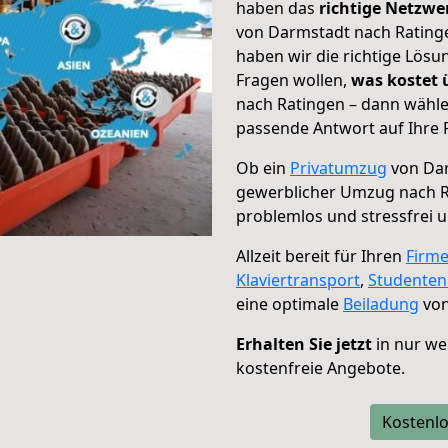
haben das
richtige Netzw
von Darmstadt nach Ratinge
haben wir die richtige Lösu
Fragen wollen,
was kostet
nach Ratingen – dann wähle
passende Antwort auf Ihre 
Ob ein
Privatumzug
von Dar
gewerblicher Umzug nach 
problemlos und stressfrei 
Allzeit bereit für Ihren
Firm
Klaviertransport
,
Studente
eine optimale
Beiladung
von
Erhalten Sie jetzt
in nur we
kostenfreie Angebote.
Kostenlo