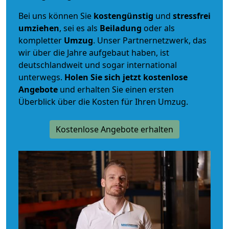
Bei uns können Sie
kostengünstig
und
stressfrei
umziehen
, sei es als
Beiladung
oder als
kompletter
Umzug
. Unser Partnernetzwerk, das
wir über die Jahre aufgebaut haben, ist
deutschlandweit und sogar international
unterwegs.
Holen Sie sich jetzt kostenlose
Angebote
und erhalten Sie einen ersten
Überblick über die Kosten für Ihren Umzug.
Kostenlose Angebote erhalten