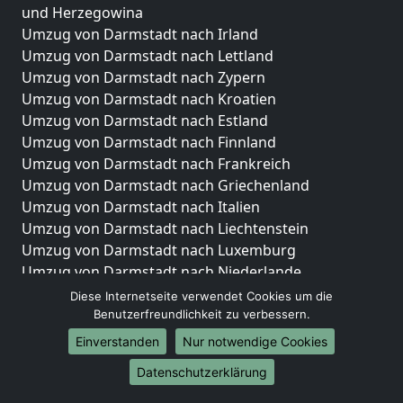
und Herzegowina
Umzug von Darmstadt nach Irland
Umzug von Darmstadt nach Lettland
Umzug von Darmstadt nach Zypern
Umzug von Darmstadt nach Kroatien
Umzug von Darmstadt nach Estland
Umzug von Darmstadt nach Finnland
Umzug von Darmstadt nach Frankreich
Umzug von Darmstadt nach Griechenland
Umzug von Darmstadt nach Italien
Umzug von Darmstadt nach Liechtenstein
Umzug von Darmstadt nach Luxemburg
Umzug von Darmstadt nach Niederlande
Umzug von Darmstadt nach Norwegen
Diese Internetseite verwendet Cookies um die
Benutzerfreundlichkeit zu verbessern.
Umzüge-Deutschlandweit
Einverstanden
Nur notwendige Cookies
Umzug von Darmstadt nach Berlin
Datenschutzerklärung
Umzug von Darmstadt nach Hamburg
Umzug von Darmstadt nach München