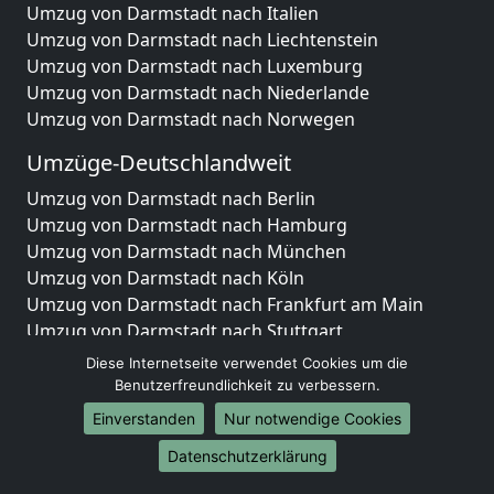
Umzug von Darmstadt nach Italien
Umzug von Darmstadt nach Liechtenstein
Umzug von Darmstadt nach Luxemburg
Umzug von Darmstadt nach Niederlande
Umzug von Darmstadt nach Norwegen
Umzüge-Deutschlandweit
Umzug von Darmstadt nach Berlin
Umzug von Darmstadt nach Hamburg
Umzug von Darmstadt nach München
Umzug von Darmstadt nach Köln
Umzug von Darmstadt nach Frankfurt am Main
Umzug von Darmstadt nach Stuttgart
Umzug von Darmstadt nach Düsseldorf
Diese Internetseite verwendet Cookies um die
Umzug von Darmstadt nach Leipzig
Benutzerfreundlichkeit zu verbessern.
Umzug von Darmstadt nach Dortmund
Einverstanden
Nur notwendige Cookies
Umzug von Darmstadt nach Essen
Datenschutzerklärung
Umzug von Darmstadt nach Bremen
Umzug von Darmstadt nach Dresden