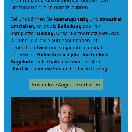
Erfahrung und Ausrüstung verfügt, um den
Umzug erfolgreich durchzuführen.
Bei uns können Sie
kostengünstig
und
stressfrei
umziehen
, sei es als
Beiladung
oder als
kompletter
Umzug
. Unser Partnernetzwerk, das
wir über die Jahre aufgebaut haben, ist
deutschlandweit und sogar international
unterwegs.
Holen Sie sich jetzt kostenlose
Angebote
und erhalten Sie einen ersten
Überblick über die Kosten für Ihren Umzug.
Kostenlose Angebote erhalten