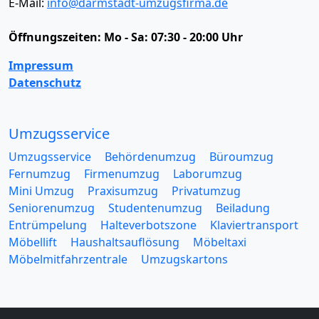
E-Mail:
info@darmstadt-umzugsfirma.de
Öffnungszeiten:
Mo - Sa: 07:30 - 20:00 Uhr
Impressum
Datenschutz
Umzugsservice
Umzugsservice
Behördenumzug
Büroumzug
Fernumzug
Firmenumzug
Laborumzug
Mini Umzug
Praxisumzug
Privatumzug
Seniorenumzug
Studentenumzug
Beiladung
Entrümpelung
Halteverbotszone
Klaviertransport
Möbellift
Haushaltsauflösung
Möbeltaxi
Möbelmitfahrzentrale
Umzugskartons