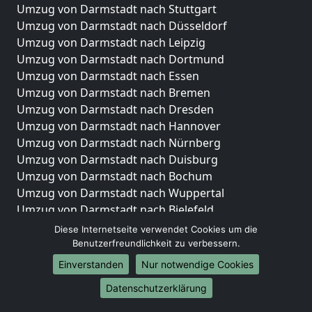
Umzug von Darmstadt nach Stuttgart
Umzug von Darmstadt nach Düsseldorf
Umzug von Darmstadt nach Leipzig
Umzug von Darmstadt nach Dortmund
Umzug von Darmstadt nach Essen
Umzug von Darmstadt nach Bremen
Umzug von Darmstadt nach Dresden
Umzug von Darmstadt nach Hannover
Umzug von Darmstadt nach Nürnberg
Umzug von Darmstadt nach Duisburg
Umzug von Darmstadt nach Bochum
Umzug von Darmstadt nach Wuppertal
Umzug von Darmstadt nach Bielefeld
Umzug von Darmstadt nach Bonn
Diese Internetseite verwendet Cookies um die
Umzug von Darmstadt nach Münster
Benutzerfreundlichkeit zu verbessern.
Einverstanden
Nur notwendige Cookies
Internationale-Umzüge
Datenschutzerklärung
Umzug von Darmstadt nach Brasilien
Umzug von Darmstadt nach Brasilien