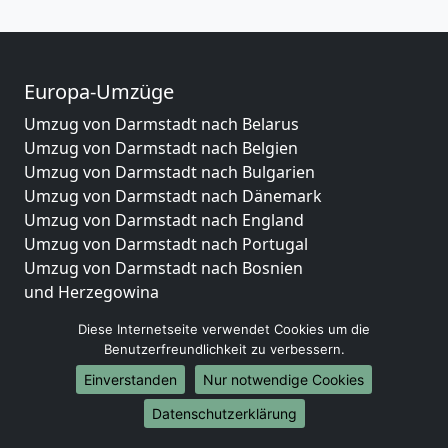
Europa-Umzüge
Umzug von Darmstadt nach Belarus
Umzug von Darmstadt nach Belgien
Umzug von Darmstadt nach Bulgarien
Umzug von Darmstadt nach Dänemark
Umzug von Darmstadt nach England
Umzug von Darmstadt nach Portugal
Umzug von Darmstadt nach Bosnien
und Herzegowina
Umzug von Darmstadt nach Irland
Diese Internetseite verwendet Cookies um die
Umzug von Darmstadt nach Lettland
Benutzerfreundlichkeit zu verbessern.
Umzug von Darmstadt nach Zypern
Einverstanden
Nur notwendige Cookies
Umzug von Darmstadt nach Kroatien
Umzug von Darmstadt nach Estland
Datenschutzerklärung
Umzug von Darmstadt nach Finnland