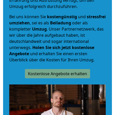
Erfahrung und Ausrüstung verfügt, um den
Umzug erfolgreich durchzuführen.
Bei uns können Sie
kostengünstig
und
stressfrei
umziehen
, sei es als
Beiladung
oder als
kompletter
Umzug
. Unser Partnernetzwerk, das
wir über die Jahre aufgebaut haben, ist
deutschlandweit und sogar international
unterwegs.
Holen Sie sich jetzt kostenlose
Angebote
und erhalten Sie einen ersten
Überblick über die Kosten für Ihren Umzug.
Kostenlose Angebote erhalten