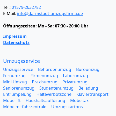
Tel.:
01579-2632782
E-Mail:
info@darmstadt-umzugsfirma.de
Öffnungszeiten:
Mo - Sa: 07:30 - 20:00 Uhr
Impressum
Datenschutz
Umzugsservice
Umzugsservice
Behördenumzug
Büroumzug
Fernumzug
Firmenumzug
Laborumzug
Mini Umzug
Praxisumzug
Privatumzug
Seniorenumzug
Studentenumzug
Beiladung
Entrümpelung
Halteverbotszone
Klaviertransport
Möbellift
Haushaltsauflösung
Möbeltaxi
Möbelmitfahrzentrale
Umzugskartons