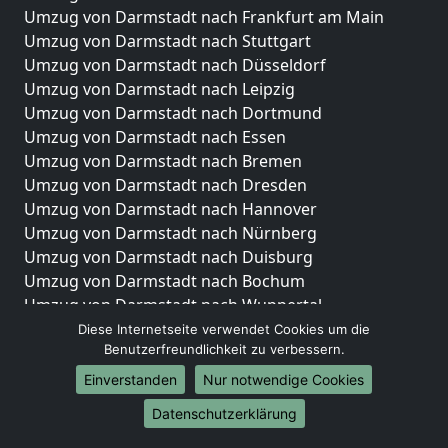
Umzug von Darmstadt nach Frankfurt am Main
Umzug von Darmstadt nach Stuttgart
Umzug von Darmstadt nach Düsseldorf
Umzug von Darmstadt nach Leipzig
Umzug von Darmstadt nach Dortmund
Umzug von Darmstadt nach Essen
Umzug von Darmstadt nach Bremen
Umzug von Darmstadt nach Dresden
Umzug von Darmstadt nach Hannover
Umzug von Darmstadt nach Nürnberg
Umzug von Darmstadt nach Duisburg
Umzug von Darmstadt nach Bochum
Umzug von Darmstadt nach Wuppertal
Umzug von Darmstadt nach Bielefeld
Diese Internetseite verwendet Cookies um die
Benutzerfreundlichkeit zu verbessern.
Umzug von Darmstadt nach Bonn
Umzug von Darmstadt nach Münster
Einverstanden
Nur notwendige Cookies
Internationale-Umzüge
Datenschutzerklärung