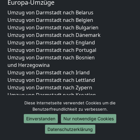
Europa-Umzüge
Umzug von Darmstadt nach Belarus
Umzug von Darmstadt nach Belgien
Umzug von Darmstadt nach Bulgarien
Umzug von Darmstadt nach Dänemark
Umzug von Darmstadt nach England
Umzug von Darmstadt nach Portugal
Umzug von Darmstadt nach Bosnien
und Herzegowina
Umzug von Darmstadt nach Irland
Umzug von Darmstadt nach Lettland
Umzug von Darmstadt nach Zypern
Umzug von Darmstadt nach Kroatien
Umzug von Darmstadt nach Estland
Diese Internetseite verwendet Cookies um die
Benutzerfreundlichkeit zu verbessern.
Umzug von Darmstadt nach Finnland
Umzug von Darmstadt nach Frankreich
Einverstanden
Nur notwendige Cookies
Umzug von Darmstadt nach Griechenland
Datenschutzerklärung
Umzug von Darmstadt nach Italien