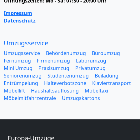
Öffnungszeiten:
Mo - Sa: 07:30 - 20:00 Uhr
Impressum
Datenschutz
Umzugsservice
Umzugsservice
Behördenumzug
Büroumzug
Fernumzug
Firmenumzug
Laborumzug
Mini Umzug
Praxisumzug
Privatumzug
Seniorenumzug
Studentenumzug
Beiladung
Entrümpelung
Halteverbotszone
Klaviertransport
Möbellift
Haushaltsauflösung
Möbeltaxi
Möbelmitfahrzentrale
Umzugskartons
Europa-Umzüge