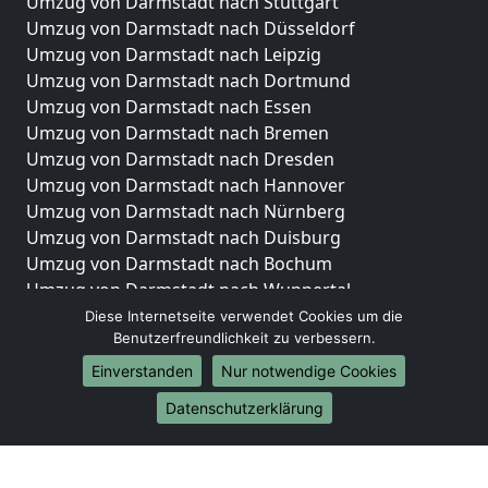
Umzug von Darmstadt nach Stuttgart
Umzug von Darmstadt nach Düsseldorf
Umzug von Darmstadt nach Leipzig
Umzug von Darmstadt nach Dortmund
Umzug von Darmstadt nach Essen
Umzug von Darmstadt nach Bremen
Umzug von Darmstadt nach Dresden
Umzug von Darmstadt nach Hannover
Umzug von Darmstadt nach Nürnberg
Umzug von Darmstadt nach Duisburg
Umzug von Darmstadt nach Bochum
Umzug von Darmstadt nach Wuppertal
Umzug von Darmstadt nach Bielefeld
Diese Internetseite verwendet Cookies um die
Benutzerfreundlichkeit zu verbessern.
Umzug von Darmstadt nach Bonn
Umzug von Darmstadt nach Münster
Einverstanden
Nur notwendige Cookies
Internationale-Umzüge
Datenschutzerklärung
Umzug von Darmstadt nach Brasilien
Umzug von Darmstadt nach Brasilien