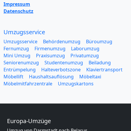
Impressum
Datenschutz
Umzugsservice
Umzugsservice
Behördenumzug
Büroumzug
Fernumzug
Firmenumzug
Laborumzug
Mini Umzug
Praxisumzug
Privatumzug
Seniorenumzug
Studentenumzug
Beiladung
Entrümpelung
Halteverbotszone
Klaviertransport
Möbellift
Haushaltsauflösung
Möbeltaxi
Möbelmitfahrzentrale
Umzugskartons
Europa-Umzüge
Umzug von Darmstadt nach Belarus