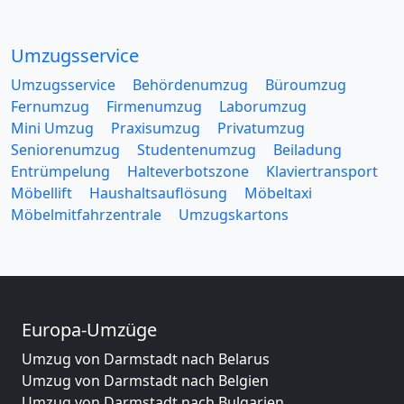
Umzugsservice
Umzugsservice
Behördenumzug
Büroumzug
Fernumzug
Firmenumzug
Laborumzug
Mini Umzug
Praxisumzug
Privatumzug
Seniorenumzug
Studentenumzug
Beiladung
Entrümpelung
Halteverbotszone
Klaviertransport
Möbellift
Haushaltsauflösung
Möbeltaxi
Möbelmitfahrzentrale
Umzugskartons
Europa-Umzüge
Umzug von Darmstadt nach Belarus
Umzug von Darmstadt nach Belgien
Umzug von Darmstadt nach Bulgarien