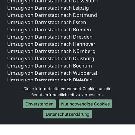
Umzug von Darmstadt nach Düsseldorf
Umzug von Darmstadt nach Leipzig
Umzug von Darmstadt nach Dortmund
Umzug von Darmstadt nach Essen
Umzug von Darmstadt nach Bremen
Umzug von Darmstadt nach Dresden
Umzug von Darmstadt nach Hannover
Umzug von Darmstadt nach Nürnberg
Umzug von Darmstadt nach Duisburg
Umzug von Darmstadt nach Bochum
Umzug von Darmstadt nach Wuppertal
Umzug von Darmstadt nach Bielefeld
Umzug von Darmstadt nach Bonn
Diese Internetseite verwendet Cookies um die
Umzug von Darmstadt nach Münster
Benutzerfreundlichkeit zu verbessern.
Einverstanden
Nur notwendige Cookies
Internationale-Umzüge
Datenschutzerklärung
Umzug von Darmstadt nach Brasilien
Umzug von Darmstadt nach Brasilien
Umzug von Darmstadt nach Brunei Darussalam