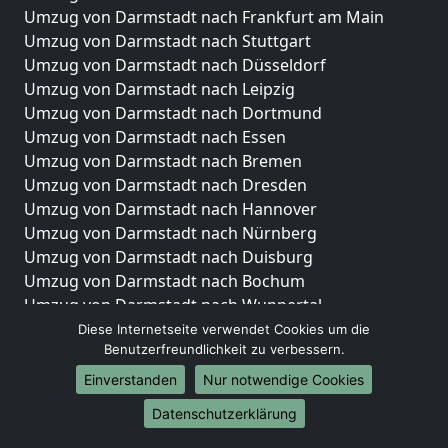
Umzug von Darmstadt nach Frankfurt am Main
Umzug von Darmstadt nach Stuttgart
Umzug von Darmstadt nach Düsseldorf
Umzug von Darmstadt nach Leipzig
Umzug von Darmstadt nach Dortmund
Umzug von Darmstadt nach Essen
Umzug von Darmstadt nach Bremen
Umzug von Darmstadt nach Dresden
Umzug von Darmstadt nach Hannover
Umzug von Darmstadt nach Nürnberg
Umzug von Darmstadt nach Duisburg
Umzug von Darmstadt nach Bochum
Umzug von Darmstadt nach Wuppertal
Umzug von Darmstadt nach Bielefeld
Diese Internetseite verwendet Cookies um die
Benutzerfreundlichkeit zu verbessern.
Umzug von Darmstadt nach Bonn
Umzug von Darmstadt nach Münster
Einverstanden
Nur notwendige Cookies
Internationale-Umzüge
Datenschutzerklärung