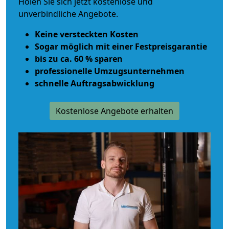
Holen Sie sich jetzt kostenlose und
unverbindliche Angebote.
Keine versteckten Kosten
Sogar möglich mit einer Festpreisgarantie
bis zu ca. 60 % sparen
professionelle Umzugsunternehmen
schnelle Auftragsabwicklung
Kostenlose Angebote erhalten