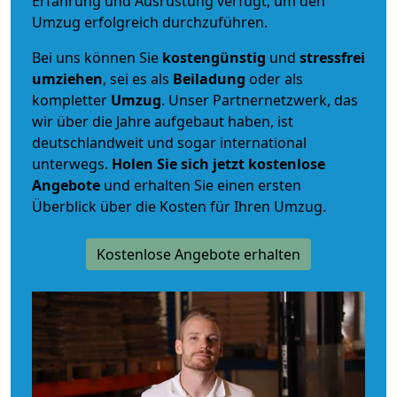
Erfahrung und Ausrüstung verfügt, um den
Umzug erfolgreich durchzuführen.
Bei uns können Sie
kostengünstig
und
stressfrei
umziehen
, sei es als
Beiladung
oder als
kompletter
Umzug
. Unser Partnernetzwerk, das
wir über die Jahre aufgebaut haben, ist
deutschlandweit und sogar international
unterwegs.
Holen Sie sich jetzt kostenlose
Angebote
und erhalten Sie einen ersten
Überblick über die Kosten für Ihren Umzug.
Kostenlose Angebote erhalten