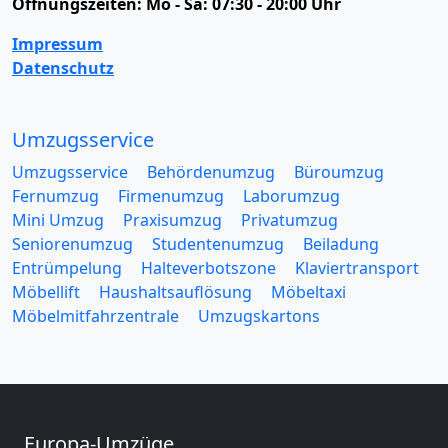
Öffnungszeiten:
Mo - Sa: 07:30 - 20:00 Uhr
Impressum
Datenschutz
Umzugsservice
Umzugsservice
Behördenumzug
Büroumzug
Fernumzug
Firmenumzug
Laborumzug
Mini Umzug
Praxisumzug
Privatumzug
Seniorenumzug
Studentenumzug
Beiladung
Entrümpelung
Halteverbotszone
Klaviertransport
Möbellift
Haushaltsauflösung
Möbeltaxi
Möbelmitfahrzentrale
Umzugskartons
Europa-Umzüge