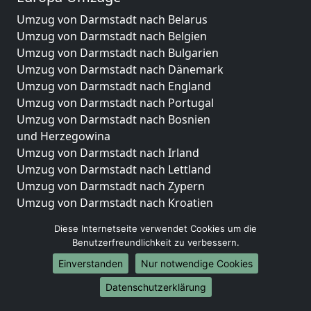
Umzug von Darmstadt nach Belarus
Umzug von Darmstadt nach Belgien
Umzug von Darmstadt nach Bulgarien
Umzug von Darmstadt nach Dänemark
Umzug von Darmstadt nach England
Umzug von Darmstadt nach Portugal
Umzug von Darmstadt nach Bosnien
und Herzegowina
Umzug von Darmstadt nach Irland
Umzug von Darmstadt nach Lettland
Umzug von Darmstadt nach Zypern
Umzug von Darmstadt nach Kroatien
Umzug von Darmstadt nach Estland
Diese Internetseite verwendet Cookies um die
Umzug von Darmstadt nach Finnland
Benutzerfreundlichkeit zu verbessern.
Umzug von Darmstadt nach Frankreich
Einverstanden
Nur notwendige Cookies
Umzug von Darmstadt nach Griechenland
Umzug von Darmstadt nach Italien
Datenschutzerklärung
Umzug von Darmstadt nach Liechtenstein