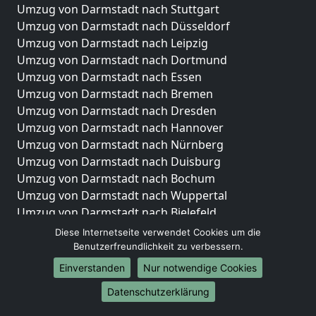
Umzug von Darmstadt nach Stuttgart
Umzug von Darmstadt nach Düsseldorf
Umzug von Darmstadt nach Leipzig
Umzug von Darmstadt nach Dortmund
Umzug von Darmstadt nach Essen
Umzug von Darmstadt nach Bremen
Umzug von Darmstadt nach Dresden
Umzug von Darmstadt nach Hannover
Umzug von Darmstadt nach Nürnberg
Umzug von Darmstadt nach Duisburg
Umzug von Darmstadt nach Bochum
Umzug von Darmstadt nach Wuppertal
Umzug von Darmstadt nach Bielefeld
Umzug von Darmstadt nach Bonn
Diese Internetseite verwendet Cookies um die
Umzug von Darmstadt nach Münster
Benutzerfreundlichkeit zu verbessern.
Einverstanden
Nur notwendige Cookies
Internationale-Umzüge
Datenschutzerklärung
Umzug von Darmstadt nach Brasilien
Umzug von Darmstadt nach Brasilien