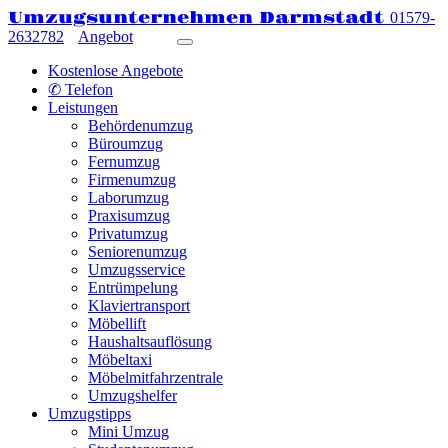
Umzugsunternehmen Darmstadt
01579-
2632782
Angebot
Kostenlose Angebote
✆ Telefon
Leistungen
Behördenumzug
Büroumzug
Fernumzug
Firmenumzug
Laborumzug
Praxisumzug
Privatumzug
Seniorenumzug
Umzugsservice
Entrümpelung
Klaviertransport
Möbellift
Haushaltsauflösung
Möbeltaxi
Möbelmitfahrzentrale
Umzugshelfer
Umzugstipps
Mini Umzug