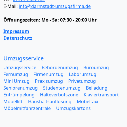
E-Mail:
info@darmstadt-umzugsfirma.de
Öffnungszeiten:
Mo - Sa: 07:30 - 20:00 Uhr
Impressum
Datenschutz
Umzugsservice
Umzugsservice
Behördenumzug
Büroumzug
Fernumzug
Firmenumzug
Laborumzug
Mini Umzug
Praxisumzug
Privatumzug
Seniorenumzug
Studentenumzug
Beiladung
Entrümpelung
Halteverbotszone
Klaviertransport
Möbellift
Haushaltsauflösung
Möbeltaxi
Möbelmitfahrzentrale
Umzugskartons