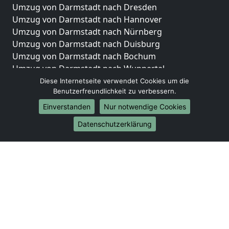
Umzug von Darmstadt nach Dresden
Umzug von Darmstadt nach Hannover
Umzug von Darmstadt nach Nürnberg
Umzug von Darmstadt nach Duisburg
Umzug von Darmstadt nach Bochum
Umzug von Darmstadt nach Wuppertal
Umzug von Darmstadt nach Bielefeld
Diese Internetseite verwendet Cookies um die
Benutzerfreundlichkeit zu verbessern.
Umzug von Darmstadt nach Bonn
Umzug von Darmstadt nach Münster
Einverstanden
Nur notwendige Cookies
Internationale-Umzüge
Datenschutzerklärung
Umzug von Darmstadt nach Brasilien
Umzug von Darmstadt nach Brasilien
Umzug von Darmstadt nach Brunei Darussalam
Umzug von Darmstadt nach Brunei Darussalam
Umzug von Darmstadt nach Burkina Faso
Umzug von Darmstadt nach Burkina Faso
Umzug von Darmstadt nach Burundi
Umzug von Darmstadt nach Burundi