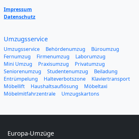
Impressum
Datenschutz
Umzugsservice
Umzugsservice
Behördenumzug
Büroumzug
Fernumzug
Firmenumzug
Laborumzug
Mini Umzug
Praxisumzug
Privatumzug
Seniorenumzug
Studentenumzug
Beiladung
Entrümpelung
Halteverbotszone
Klaviertransport
Möbellift
Haushaltsauflösung
Möbeltaxi
Möbelmitfahrzentrale
Umzugskartons
Europa-Umzüge