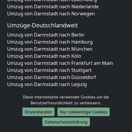
Umzug von Darmstadt nach Niederlande
Umzug von Darmstadt nach Norwegen
Umzüge-Deutschlandweit
Umzug von Darmstadt nach Berlin
Umzug von Darmstadt nach Hamburg
Umzug von Darmstadt nach München
Umzug von Darmstadt nach Köln
Umzug von Darmstadt nach Frankfurt am Main
Umzug von Darmstadt nach Stuttgart
Umzug von Darmstadt nach Düsseldorf
Umzug von Darmstadt nach Leipzig
Umzug von Darmstadt nach Dortmund
Diese Internetseite verwendet Cookies um die
Umzug von Darmstadt nach Essen
Benutzerfreundlichkeit zu verbessern.
Umzug von Darmstadt nach Bremen
Umzug von Darmstadt nach Dresden
Einverstanden
Nur notwendige Cookies
Umzug von Darmstadt nach Hannover
Datenschutzerklärung
Umzug von Darmstadt nach Nürnberg