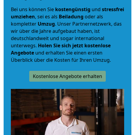
Bei uns können Sie
kostengünstig
und
stressfrei
umziehen
, sei es als
Beiladung
oder als
kompletter
Umzug
. Unser Partnernetzwerk, das
wir über die Jahre aufgebaut haben, ist
deutschlandweit und sogar international
unterwegs.
Holen Sie sich jetzt kostenlose
Angebote
und erhalten Sie einen ersten
Überblick über die Kosten für Ihren Umzug.
Kostenlose Angebote erhalten