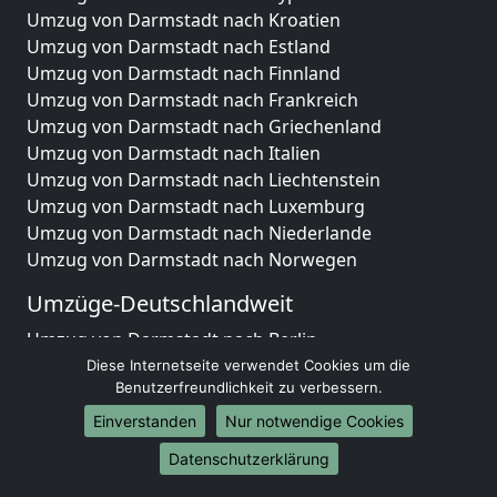
Umzug von Darmstadt nach Kroatien
Umzug von Darmstadt nach Estland
Umzug von Darmstadt nach Finnland
Umzug von Darmstadt nach Frankreich
Umzug von Darmstadt nach Griechenland
Umzug von Darmstadt nach Italien
Umzug von Darmstadt nach Liechtenstein
Umzug von Darmstadt nach Luxemburg
Umzug von Darmstadt nach Niederlande
Umzug von Darmstadt nach Norwegen
Umzüge-Deutschlandweit
Umzug von Darmstadt nach Berlin
Umzug von Darmstadt nach Hamburg
Diese Internetseite verwendet Cookies um die
Benutzerfreundlichkeit zu verbessern.
Umzug von Darmstadt nach München
Umzug von Darmstadt nach Köln
Einverstanden
Nur notwendige Cookies
Umzug von Darmstadt nach Frankfurt am Main
Datenschutzerklärung
Umzug von Darmstadt nach Stuttgart