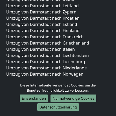
Umzug von Darmstadt nach Lettland
Umzug von Darmstadt nach Zypern
Umzug von Darmstadt nach Kroatien
Umzug von Darmstadt nach Estland
Umzug von Darmstadt nach Finnland
Umzug von Darmstadt nach Frankreich
Umzug von Darmstadt nach Griechenland
Umzug von Darmstadt nach Italien
Umzug von Darmstadt nach Liechtenstein
Umzug von Darmstadt nach Luxemburg
Umzug von Darmstadt nach Niederlande
Umzug von Darmstadt nach Norwegen
Umzüge-Deutschlandweit
Diese Internetseite verwendet Cookies um die
Benutzerfreundlichkeit zu verbessern.
Umzug von Darmstadt nach Berlin
Umzug von Darmstadt nach Hamburg
Einverstanden
Nur notwendige Cookies
Umzug von Darmstadt nach München
Datenschutzerklärung
Umzug von Darmstadt nach Köln