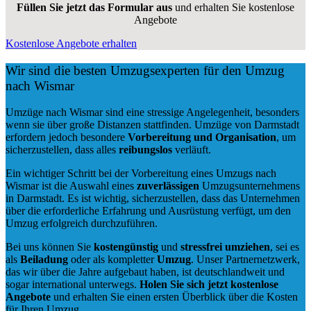
Füllen Sie jetzt das Formular aus
und erhalten Sie kostenlose
Angebote
Kostenlose Angebote erhalten
Wir sind die besten Umzugsexperten für den Umzug
nach Wismar
Umzüge nach Wismar sind eine stressige Angelegenheit, besonders
wenn sie über große Distanzen stattfinden. Umzüge von Darmstadt
erfordern jedoch besondere
Vorbereitung und Organisation
, um
sicherzustellen, dass alles
reibungslos
verläuft.
Ein wichtiger Schritt bei der Vorbereitung eines Umzugs nach
Wismar ist die Auswahl eines
zuverlässigen
Umzugsunternehmens
in Darmstadt. Es ist wichtig, sicherzustellen, dass das Unternehmen
über die erforderliche Erfahrung und Ausrüstung verfügt, um den
Umzug erfolgreich durchzuführen.
Bei uns können Sie
kostengünstig
und
stressfrei
umziehen
, sei es
als
Beiladung
oder als kompletter
Umzug
. Unser Partnernetzwerk,
das wir über die Jahre aufgebaut haben, ist deutschlandweit und
sogar international unterwegs.
Holen Sie sich jetzt kostenlose
Angebote
und erhalten Sie einen ersten Überblick über die Kosten
für Ihren Umzug.