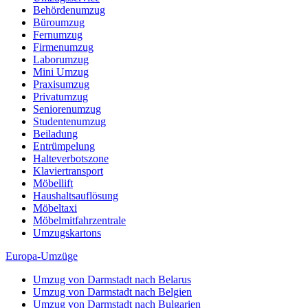
Behördenumzug
Büroumzug
Fernumzug
Firmenumzug
Laborumzug
Mini Umzug
Praxisumzug
Privatumzug
Seniorenumzug
Studentenumzug
Beiladung
Entrümpelung
Halteverbotszone
Klaviertransport
Möbellift
Haushaltsauflösung
Möbeltaxi
Möbelmitfahrzentrale
Umzugskartons
Europa-Umzüge
Umzug von Darmstadt nach Belarus
Umzug von Darmstadt nach Belgien
Umzug von Darmstadt nach Bulgarien