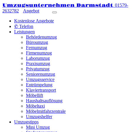
Umzugsunternehmen Darmstadt
01579-
2632782
Angebot
Kostenlose Angebote
✆ Telefon
Leistungen
Behördenumzug
Büroumzug
Fernumzug
Firmenumzug
Laborumzug
Praxisumzug
Privatumzug
Seniorenumzug
Umzugsservice
Entrümpelung
Klaviertransport
Möbellift
Haushaltsauflösung
Möbeltaxi
Möbelmitfahrzentrale
Umzugshelfer
Umzugstipps
Mini Umzug