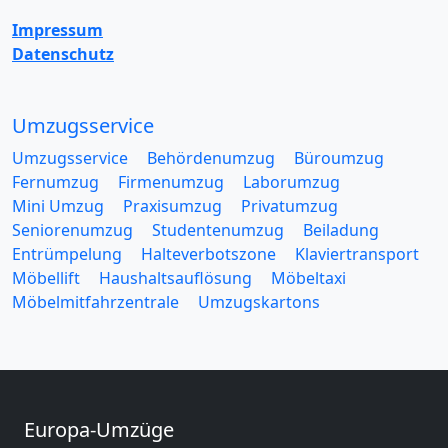
Impressum
Datenschutz
Umzugsservice
Umzugsservice
Behördenumzug
Büroumzug
Fernumzug
Firmenumzug
Laborumzug
Mini Umzug
Praxisumzug
Privatumzug
Seniorenumzug
Studentenumzug
Beiladung
Entrümpelung
Halteverbotszone
Klaviertransport
Möbellift
Haushaltsauflösung
Möbeltaxi
Möbelmitfahrzentrale
Umzugskartons
Europa-Umzüge