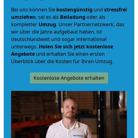
Bei uns können Sie
kostengünstig
und
stressfrei
umziehen
, sei es als
Beiladung
oder als
kompletter
Umzug
. Unser Partnernetzwerk, das
wir über die Jahre aufgebaut haben, ist
deutschlandweit und sogar international
unterwegs.
Holen Sie sich jetzt kostenlose
Angebote
und erhalten Sie einen ersten
Überblick über die Kosten für Ihren Umzug.
Kostenlose Angebote erhalten