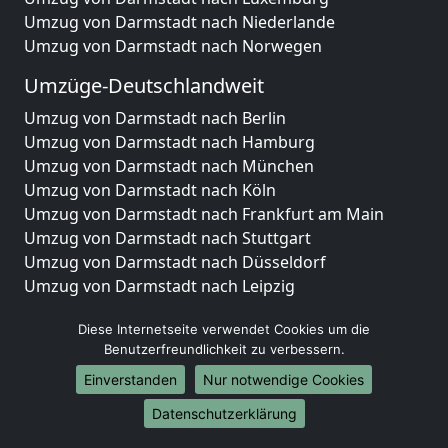
Umzug von Darmstadt nach Niederlande
Umzug von Darmstadt nach Norwegen
Umzüge-Deutschlandweit
Umzug von Darmstadt nach Berlin
Umzug von Darmstadt nach Hamburg
Umzug von Darmstadt nach München
Umzug von Darmstadt nach Köln
Umzug von Darmstadt nach Frankfurt am Main
Umzug von Darmstadt nach Stuttgart
Umzug von Darmstadt nach Düsseldorf
Umzug von Darmstadt nach Leipzig
Umzug von Darmstadt nach Dortmund
Diese Internetseite verwendet Cookies um die
Umzug von Darmstadt nach Essen
Benutzerfreundlichkeit zu verbessern.
Umzug von Darmstadt nach Bremen
Umzug von Darmstadt nach Dresden
Einverstanden
Nur notwendige Cookies
Umzug von Darmstadt nach Hannover
Datenschutzerklärung
Umzug von Darmstadt nach Nürnberg