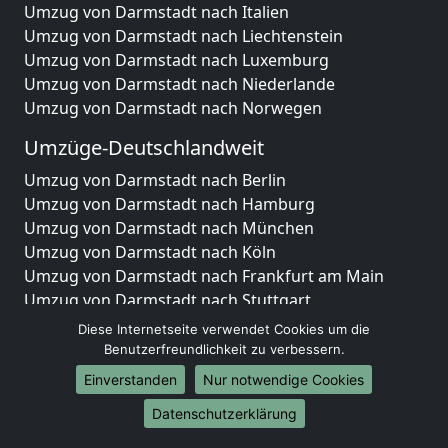
Umzug von Darmstadt nach Italien
Umzug von Darmstadt nach Liechtenstein
Umzug von Darmstadt nach Luxemburg
Umzug von Darmstadt nach Niederlande
Umzug von Darmstadt nach Norwegen
Umzüge-Deutschlandweit
Umzug von Darmstadt nach Berlin
Umzug von Darmstadt nach Hamburg
Umzug von Darmstadt nach München
Umzug von Darmstadt nach Köln
Umzug von Darmstadt nach Frankfurt am Main
Umzug von Darmstadt nach Stuttgart
Umzug von Darmstadt nach Düsseldorf
Diese Internetseite verwendet Cookies um die
Umzug von Darmstadt nach Leipzig
Benutzerfreundlichkeit zu verbessern.
Umzug von Darmstadt nach Dortmund
Einverstanden
Nur notwendige Cookies
Umzug von Darmstadt nach Essen
Datenschutzerklärung
Umzug von Darmstadt nach Bremen
Umzug von Darmstadt nach Dresden