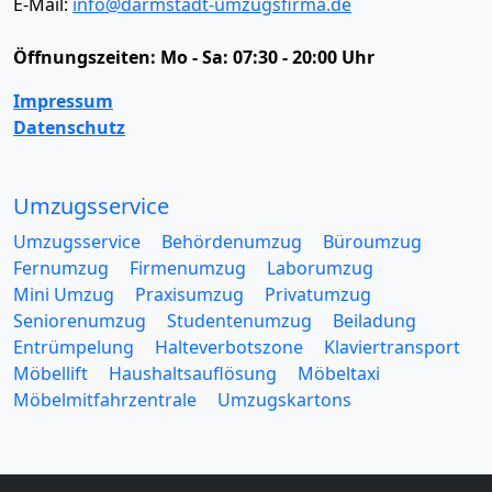
E-Mail:
info@darmstadt-umzugsfirma.de
Öffnungszeiten:
Mo - Sa: 07:30 - 20:00 Uhr
Impressum
Datenschutz
Umzugsservice
Umzugsservice
Behördenumzug
Büroumzug
Fernumzug
Firmenumzug
Laborumzug
Mini Umzug
Praxisumzug
Privatumzug
Seniorenumzug
Studentenumzug
Beiladung
Entrümpelung
Halteverbotszone
Klaviertransport
Möbellift
Haushaltsauflösung
Möbeltaxi
Möbelmitfahrzentrale
Umzugskartons