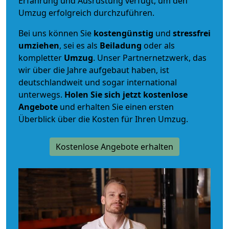
Erfahrung und Ausrüstung verfügt, um den
Umzug erfolgreich durchzuführen.
Bei uns können Sie
kostengünstig
und
stressfrei
umziehen
, sei es als
Beiladung
oder als
kompletter
Umzug
. Unser Partnernetzwerk, das
wir über die Jahre aufgebaut haben, ist
deutschlandweit und sogar international
unterwegs.
Holen Sie sich jetzt kostenlose
Angebote
und erhalten Sie einen ersten
Überblick über die Kosten für Ihren Umzug.
Kostenlose Angebote erhalten