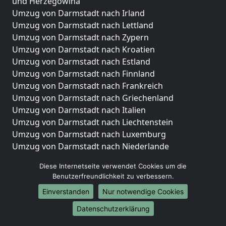
und Herzegowina
Umzug von Darmstadt nach Irland
Umzug von Darmstadt nach Lettland
Umzug von Darmstadt nach Zypern
Umzug von Darmstadt nach Kroatien
Umzug von Darmstadt nach Estland
Umzug von Darmstadt nach Finnland
Umzug von Darmstadt nach Frankreich
Umzug von Darmstadt nach Griechenland
Umzug von Darmstadt nach Italien
Umzug von Darmstadt nach Liechtenstein
Umzug von Darmstadt nach Luxemburg
Umzug von Darmstadt nach Niederlande
Umzug von Darmstadt nach Norwegen
Diese Internetseite verwendet Cookies um die
Umzüge-Deutschlandweit
Benutzerfreundlichkeit zu verbessern.
Einverstanden
Nur notwendige Cookies
Umzug von Darmstadt nach Berlin
Umzug von Darmstadt nach Hamburg
Datenschutzerklärung
Umzug von Darmstadt nach München