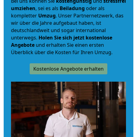
Bei uns können Sie
kostengünstig
und
stressfrei
umziehen
, sei es als
Beiladung
oder als
kompletter
Umzug
. Unser Partnernetzwerk, das
wir über die Jahre aufgebaut haben, ist
deutschlandweit und sogar international
unterwegs.
Holen Sie sich jetzt kostenlose
Angebote
und erhalten Sie einen ersten
Überblick über die Kosten für Ihren Umzug.
Kostenlose Angebote erhalten