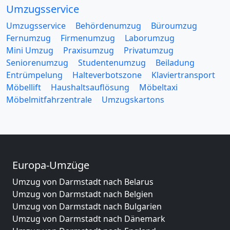
Umzugsservice
Umzugsservice
Behördenumzug
Büroumzug
Fernumzug
Firmenumzug
Laborumzug
Mini Umzug
Praxisumzug
Privatumzug
Seniorenumzug
Studentenumzug
Beiladung
Entrümpelung
Halteverbotszone
Klaviertransport
Möbellift
Haushaltsauflösung
Möbeltaxi
Möbelmitfahrzentrale
Umzugskartons
Europa-Umzüge
Umzug von Darmstadt nach Belarus
Umzug von Darmstadt nach Belgien
Umzug von Darmstadt nach Bulgarien
Umzug von Darmstadt nach Dänemark