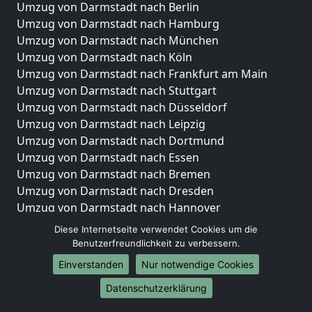
Umzug von Darmstadt nach Berlin
Umzug von Darmstadt nach Hamburg
Umzug von Darmstadt nach München
Umzug von Darmstadt nach Köln
Umzug von Darmstadt nach Frankfurt am Main
Umzug von Darmstadt nach Stuttgart
Umzug von Darmstadt nach Düsseldorf
Umzug von Darmstadt nach Leipzig
Umzug von Darmstadt nach Dortmund
Umzug von Darmstadt nach Essen
Umzug von Darmstadt nach Bremen
Umzug von Darmstadt nach Dresden
Umzug von Darmstadt nach Hannover
Umzug von Darmstadt nach Nürnberg
Diese Internetseite verwendet Cookies um die
Umzug von Darmstadt nach Duisburg
Benutzerfreundlichkeit zu verbessern.
Umzug von Darmstadt nach Bochum
Einverstanden
Nur notwendige Cookies
Umzug von Darmstadt nach Wuppertal
Datenschutzerklärung
Umzug von Darmstadt nach Bielefeld
Umzug von Darmstadt nach Bonn