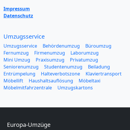
Impressum
Datenschutz
Umzugsservice
Umzugsservice
Behördenumzug
Büroumzug
Fernumzug
Firmenumzug
Laborumzug
Mini Umzug
Praxisumzug
Privatumzug
Seniorenumzug
Studentenumzug
Beiladung
Entrümpelung
Halteverbotszone
Klaviertransport
Möbellift
Haushaltsauflösung
Möbeltaxi
Möbelmitfahrzentrale
Umzugskartons
Europa-Umzüge