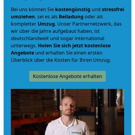
Bei uns können Sie
kostengünstig
und
stressfrei
umziehen
, sei es als
Beiladung
oder als
kompletter
Umzug
. Unser Partnernetzwerk, das
wir über die Jahre aufgebaut haben, ist
deutschlandweit und sogar international
unterwegs.
Holen Sie sich jetzt kostenlose
Angebote
und erhalten Sie einen ersten
Überblick über die Kosten für Ihren Umzug.
Kostenlose Angebote erhalten