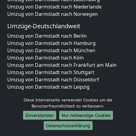
Umzug von Darmstadt nach Niederlande
Umzug von Darmstadt nach Norwegen
Umzüge-Deutschlandweit
Umzug von Darmstadt nach Berlin
Umzug von Darmstadt nach Hamburg
Umzug von Darmstadt nach München
Umzug von Darmstadt nach Köln
Umzug von Darmstadt nach Frankfurt am Main
Umzug von Darmstadt nach Stuttgart
Umzug von Darmstadt nach Düsseldorf
Umzug von Darmstadt nach Leipzig
Umzug von Darmstadt nach Dortmund
Diese Internetseite verwendet Cookies um die
Umzug von Darmstadt nach Essen
Benutzerfreundlichkeit zu verbessern.
Umzug von Darmstadt nach Bremen
Umzug von Darmstadt nach Dresden
Einverstanden
Nur notwendige Cookies
Umzug von Darmstadt nach Hannover
Datenschutzerklärung
Umzug von Darmstadt nach Nürnberg